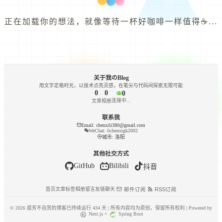
网站地址：
https://www.gfbzsblog.site/
正在加载你的想法，就像等待一杯好咖啡一样值得☕...
网站描述：
关于我のBlog
站长非常喜欢交朋友，所以欢迎大家大胆的来申请友链！
用文字定格时光，以技术点亮灵感，在笔尖与代码间探索无限可能
0
0
0
连接中...
文章
相册
申请前请先在贵站友链专区添加本站链接哦（名称+网址），非常
感谢😉
联系我
Email: chenxili380@gmail.com
WeChat: lichenxigk2002
网站需备案且能稳定访问，无恶意弹窗/违规内容，如果使用https证
城市: 洛阳
书会更好！
其他社交方式
希望贵站内容健康积极，定期更新原创内容，站长对版权比较重
GitHub
Bilibili
抖音
视，因此如果有转载的文章，一定要标明转载文章的出处！
首页
文章
标签
相册
留言
友链
聊天
邮件订阅
RSS订阅
麻烦朋友添加后请在本站留言板留言，站长看到会第一时间回复并
且通过，记得真实邮箱才能收到回复！
©
2026
孤芳不自赏的博客已持续运行
434
天 | 所有内容均为原创，保留所有权利 | Powered by
Next.js +
Spring Boot